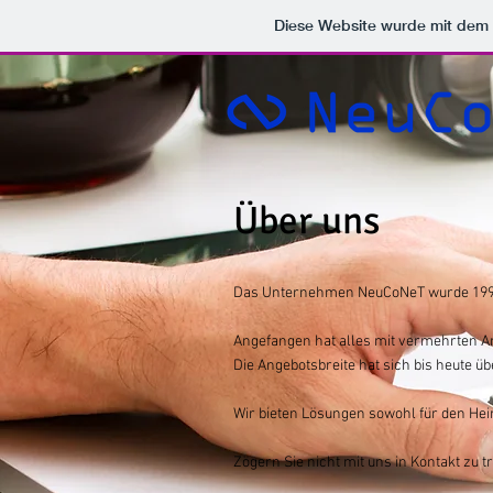
Diese Website wurde mit de
Über uns
Das Unternehmen NeuCoNeT wurde 1998 
Angefangen hat alles mit vermehrten A
Die Angebotsbreite hat sich bis heute ü
Wir bieten Lösungen sowohl für den He
Zögern Sie nicht mit uns in Kontakt zu t