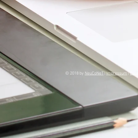
© 2018 by
NeuCoNeT
|
Impressum
|
Dat