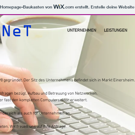
m Homepage-Baukasten von
.com
erstellt. Erstelle deine Websit
UNTERNEHMEN
LEISTUNGEN
gegründet. Der Sitz des Unternehmens befindet sich in Markt Einersheim.
nfragen bezügl. Aufbau und Betreuung von Netzwerken.
ber fast den kompletten Computersektor erweitert.
imbereich als auch für Unternehmen an.
reten. Wir freuen uns auf Ihre Anfrage.